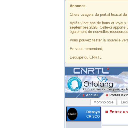
Annonce
Chers usagers du portail lexical d
Après vingt ans de bons et loyaux 
septembre 2026
. Celle-ci apporte
également de nouvelles ressources
Vous pouvez tester la nouvelle vers
En vous remerciant,
L'équipe du CNRTL
Accueil
Portail lexi
Morphologie
Lexi
Entrez u
Dicosyn
CRISCO