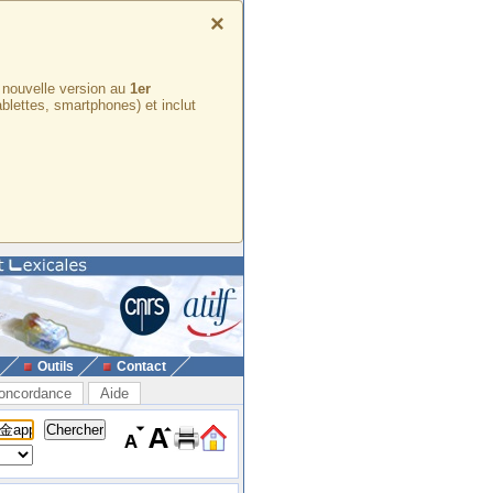
×
e nouvelle version au
1er
ablettes, smartphones) et inclut
Outils
Contact
oncordance
Aide