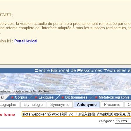
u CNRTL,
services, la version actuelle du portail sera prochainement remplacée par un
 une refonte complète de l'interface adaptée à tous les supports (ordinateurs, t
.
ion ici :
Portail lexical
cal
Corpus
Lexiques
Dictionnaires
Métalexicographie
cographie
Etymologie
Synonymie
Antonymie
Proxémie
C
ne forme
catégorie :