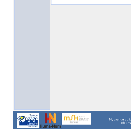
44, avenue de l
Tél. : 