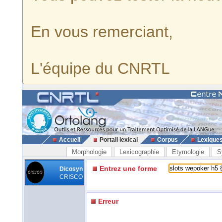
En vous remerciant,
L'équipe du CNRTL
Accueil
Portail lexical
Corpus
Lexique
Morphologie
Lexicographie
Etymologie
S
Entrez une forme
Dicosyn
CRISCO
Erreur