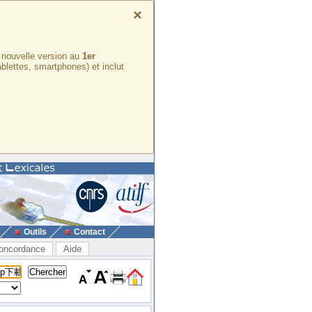
×
e nouvelle version au
1er
ablettes, smartphones) et inclut
Outils
Contact
oncordance
Aide