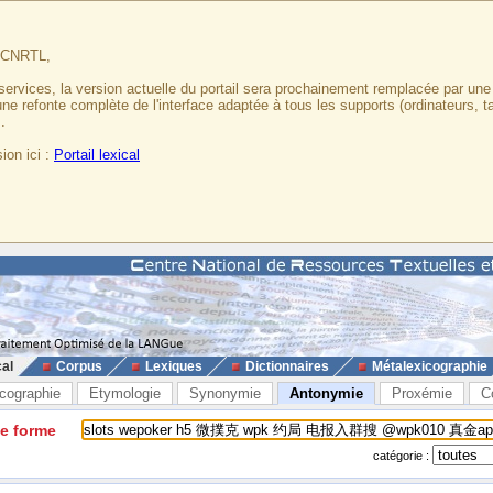
u CNRTL,
services, la version actuelle du portail sera prochainement remplacée par un
 une refonte complète de l'interface adaptée à tous les supports (ordinateurs, t
.
ion ici :
Portail lexical
cal
Corpus
Lexiques
Dictionnaires
Métalexicographie
cographie
Etymologie
Synonymie
Antonymie
Proxémie
C
ne forme
catégorie :