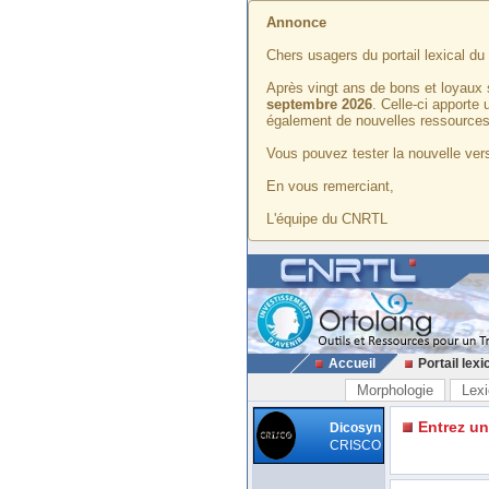
Annonce
Chers usagers du portail lexical d
Après vingt ans de bons et loyaux 
septembre 2026
. Celle-ci apporte
également de nouvelles ressources
Vous pouvez tester la nouvelle vers
En vous remerciant,
L'équipe du CNRTL
Accueil
Portail lexi
Morphologie
Lexi
Entrez u
Dicosyn
CRISCO