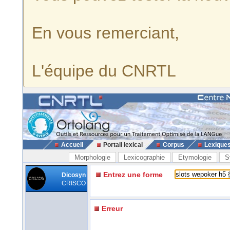
En vous remerciant,
L'équipe du CNRTL
Accueil
Portail lexical
Corpus
Lexique
Morphologie
Lexicographie
Etymologie
S
Entrez une forme
Dicosyn
CRISCO
Erreur