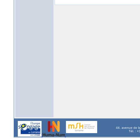
44, avenue de l
Tél. : 