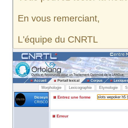
En vous remerciant,
L'équipe du CNRTL
Accueil
Portail lexical
Corpus
Lexique
Morphologie
Lexicographie
Etymologie
S
Entrez une forme
Dicosyn
CRISCO
Erreur