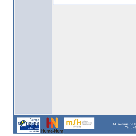
44, avenue de l
Tél. : 