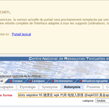
u CNRTL,
services, la version actuelle du portail sera prochainement remplacée par un
 une refonte complète de l'interface adaptée à tous les supports (ordinateurs, t
.
ion ici :
Portail lexical
cal
Corpus
Lexiques
Dictionnaires
Métalexicographie
cographie
Etymologie
Synonymie
Antonymie
Proxémie
C
ne forme
catégorie :