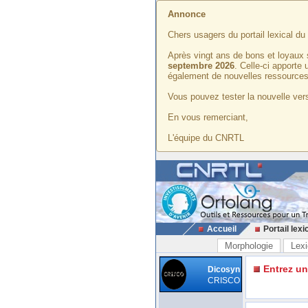
Annonce
Chers usagers du portail lexical d
Après vingt ans de bons et loyaux 
septembre 2026
. Celle-ci apporte
également de nouvelles ressources
Vous pouvez tester la nouvelle vers
En vous remerciant,
L'équipe du CNRTL
Accueil
Portail lexi
Morphologie
Lexi
Entrez u
Dicosyn
CRISCO