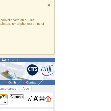
×
e nouvelle version au
1er
ablettes, smartphones) et inclut
Outils
Contact
oncordance
Aide