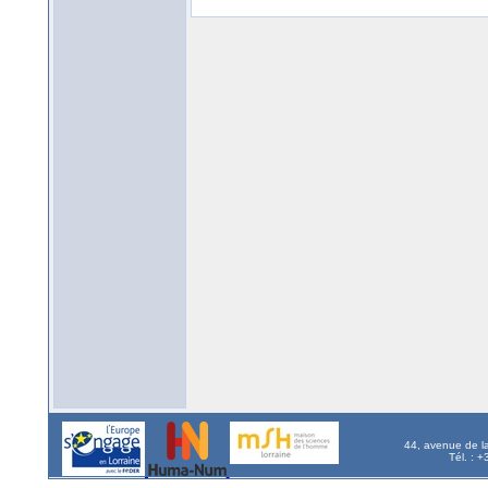
44, avenue de l
Tél. : 