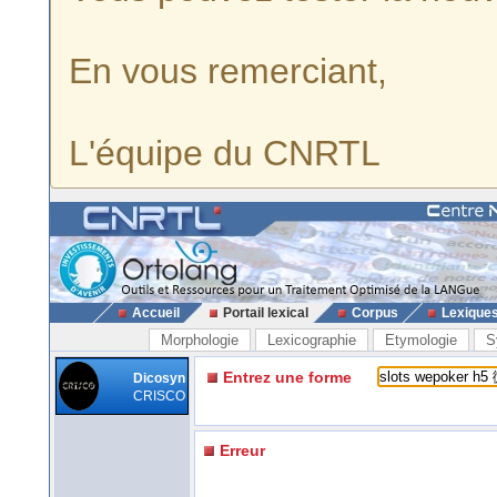
En vous remerciant,
L'équipe du CNRTL
Accueil
Portail lexical
Corpus
Lexique
Morphologie
Lexicographie
Etymologie
S
Entrez une forme
Dicosyn
CRISCO
Erreur