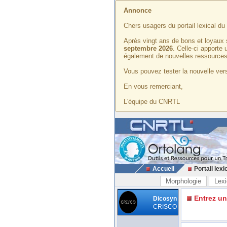
Annonce
Chers usagers du portail lexical d
Après vingt ans de bons et loyaux 
septembre 2026
. Celle-ci apporte
également de nouvelles ressources
Vous pouvez tester la nouvelle vers
En vous remerciant,
L'équipe du CNRTL
Accueil
Portail lexi
Morphologie
Lexi
Entrez u
Dicosyn
CRISCO