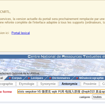
u CNRTL,
services, la version actuelle du portail sera prochainement remplacée par un
 une refonte complète de l'interface adaptée à tous les supports (ordinateurs, t
.
ion ici :
Portail lexical
cal
Corpus
Lexiques
Dictionnaires
Métalexicographie
cographie
Etymologie
Synonymie
Antonymie
Proxémie
C
ne forme
catégorie :