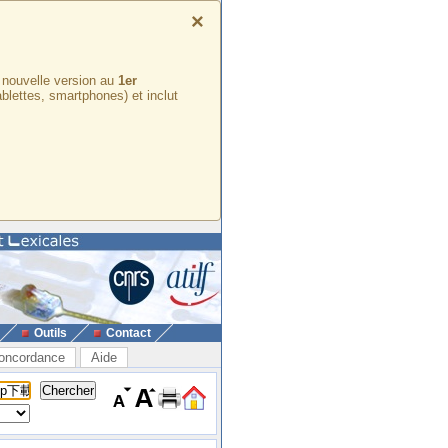
×
e nouvelle version au
1er
ablettes, smartphones) et inclut
Outils
Contact
oncordance
Aide