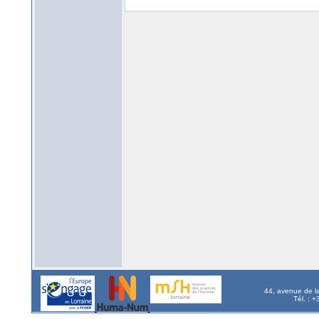
44, avenue de l
Tél. : 