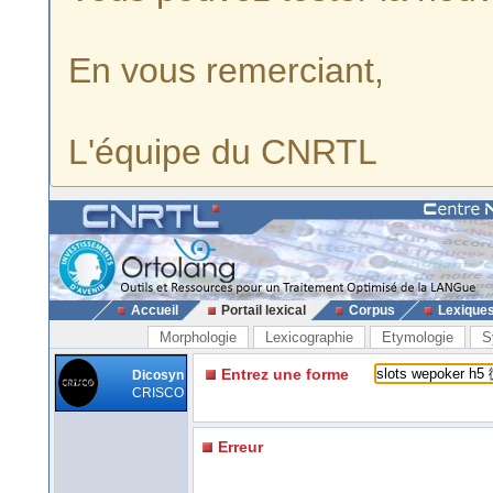
En vous remerciant,
L'équipe du CNRTL
Accueil
Portail lexical
Corpus
Lexique
Morphologie
Lexicographie
Etymologie
S
Entrez une forme
Dicosyn
CRISCO
Erreur