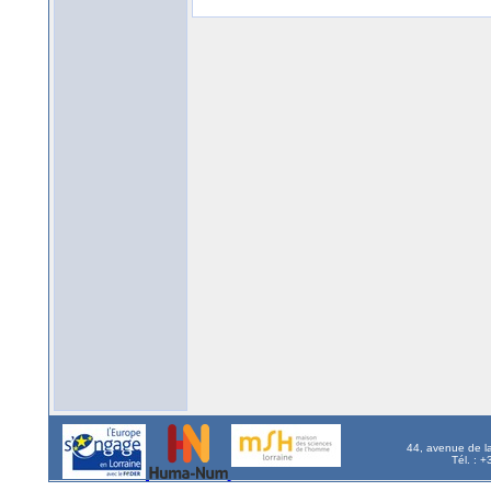
44, avenue de l
Tél. : 