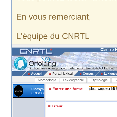
En vous remerciant,
L'équipe du CNRTL
Accueil
Portail lexical
Corpus
Lexique
Morphologie
Lexicographie
Etymologie
S
Entrez une forme
Dicosyn
CRISCO
Erreur