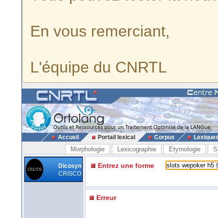
En vous remerciant,
L'équipe du CNRTL
Accueil
Portail lexical
Corpus
Lexique
Morphologie
Lexicographie
Etymologie
S
Entrez une forme
Dicosyn
CRISCO
Erreur