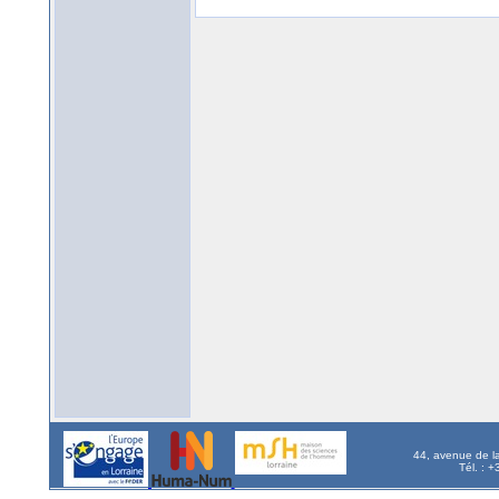
44, avenue de l
Tél. : 