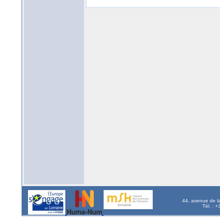
44, avenue de l
Tél. : 