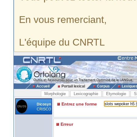
En vous remerciant,
L'équipe du CNRTL
Accueil
Portail lexical
Corpus
Lexique
Morphologie
Lexicographie
Etymologie
S
Entrez une forme
Dicosyn
CRISCO
Erreur