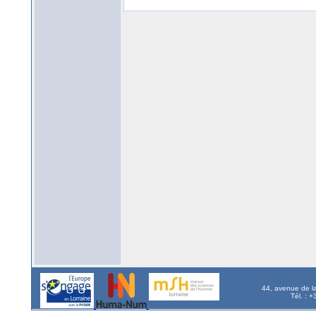
44, avenue de l
Tél. : 