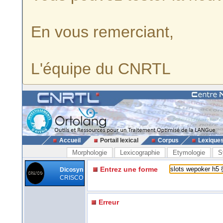
En vous remerciant,
L'équipe du CNRTL
Accueil
Portail lexical
Corpus
Lexique
Morphologie
Lexicographie
Etymologie
S
Entrez une forme
Dicosyn
CRISCO
Erreur