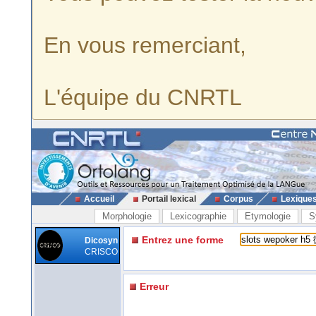
En vous remerciant,
L'équipe du CNRTL
Accueil
Portail lexical
Corpus
Lexique
Morphologie
Lexicographie
Etymologie
S
Entrez une forme
Dicosyn
CRISCO
Erreur