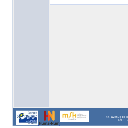
44, avenue de l
Tél. : 