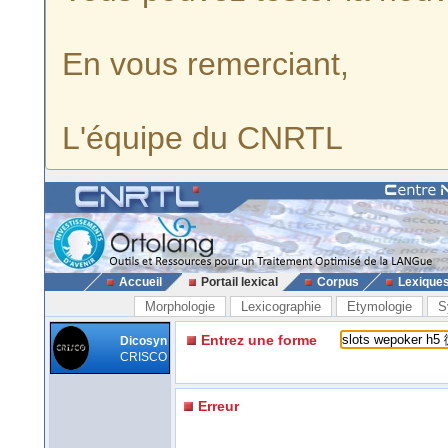
En vous remerciant,
L'équipe du CNRTL
Accueil
Portail lexical
Corpus
Lexique
Morphologie
Lexicographie
Etymologie
S
Entrez une forme
Dicosyn
CRISCO
Erreur