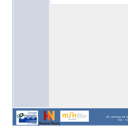
44, avenue de l
Tél. : 