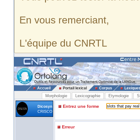
En vous remerciant,
L'équipe du CNRTL
Accueil
Portail lexical
Corpus
Lexique
Morphologie
Lexicographie
Etymologie
S
Entrez une forme
Dicosyn
CRISCO
Erreur