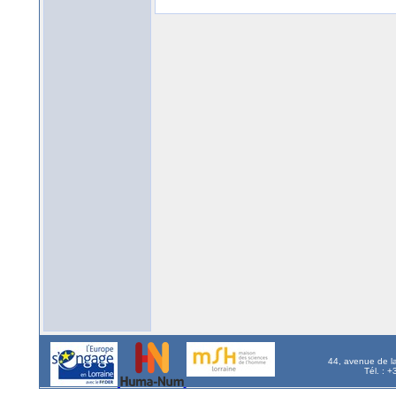
44, avenue de l
Tél. : 