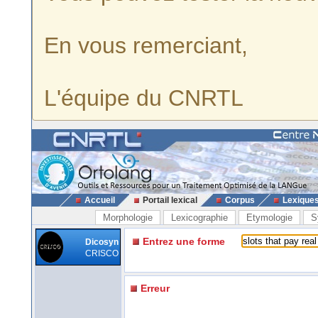
En vous remerciant,
L'équipe du CNRTL
Accueil
Portail lexical
Corpus
Lexique
Morphologie
Lexicographie
Etymologie
S
Entrez une forme
Dicosyn
CRISCO
Erreur