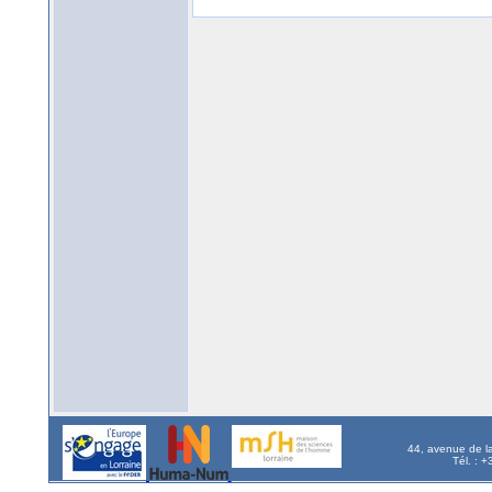
44, avenue de l
Tél. : 