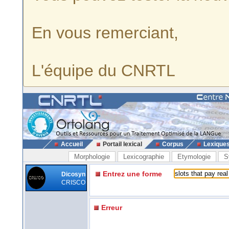
En vous remerciant,
L'équipe du CNRTL
Accueil
Portail lexical
Corpus
Lexique
Morphologie
Lexicographie
Etymologie
S
Entrez une forme
Dicosyn
CRISCO
Erreur