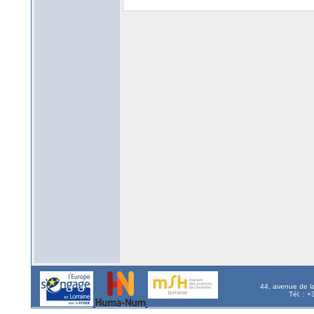
44, avenue de l
Tél. : 