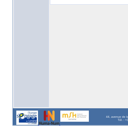
44, avenue de l
Tél. : 