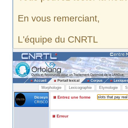
En vous remerciant,
L'équipe du CNRTL
Accueil
Portail lexical
Corpus
Lexique
Morphologie
Lexicographie
Etymologie
S
Entrez une forme
Dicosyn
CRISCO
Erreur