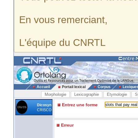
En vous remerciant,
L'équipe du CNRTL
Accueil
Portail lexical
Corpus
Lexique
Morphologie
Lexicographie
Etymologie
S
Entrez une forme
Dicosyn
CRISCO
Erreur