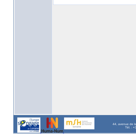
44, avenue de l
Tél. : 