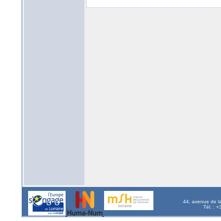
44, avenue de l
Tél. : 