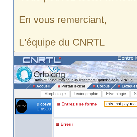
En vous remerciant,
L'équipe du CNRTL
Accueil
Portail lexical
Corpus
Lexique
Morphologie
Lexicographie
Etymologie
S
Entrez une forme
Dicosyn
CRISCO
Erreur