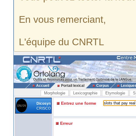
En vous remerciant,
L'équipe du CNRTL
Accueil
Portail lexical
Corpus
Lexique
Morphologie
Lexicographie
Etymologie
S
Entrez une forme
Dicosyn
CRISCO
Erreur