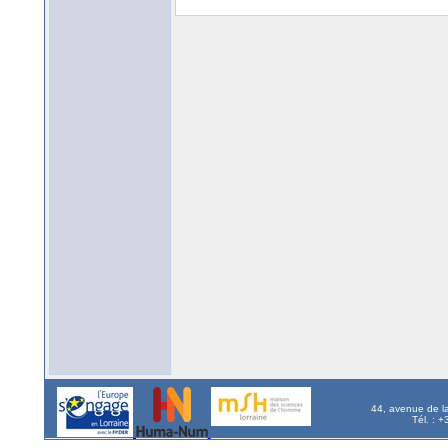
44, avenue de l
Tél. : 