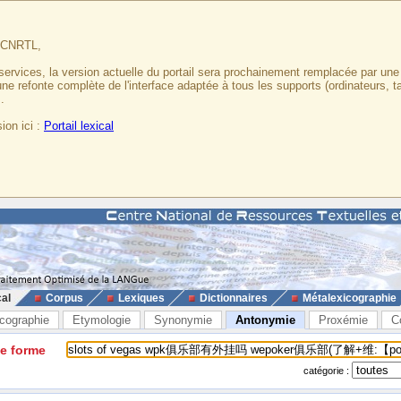
u CNRTL,
services, la version actuelle du portail sera prochainement remplacée par un
 une refonte complète de l'interface adaptée à tous les supports (ordinateurs, t
.
ion ici :
Portail lexical
cal
Corpus
Lexiques
Dictionnaires
Métalexicographie
cographie
Etymologie
Synonymie
Antonymie
Proxémie
C
ne forme
catégorie :