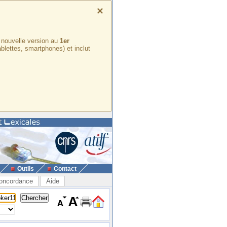
×
e nouvelle version au
1er
ablettes, smartphones) et inclut
Outils
Contact
oncordance
Aide