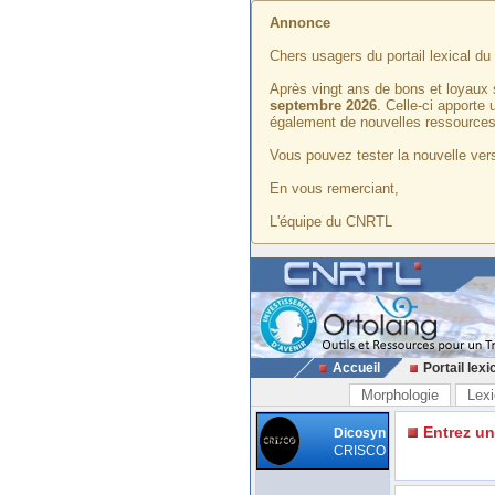
Annonce
Chers usagers du portail lexical d
Après vingt ans de bons et loyaux 
septembre 2026
. Celle-ci apporte
également de nouvelles ressources
Vous pouvez tester la nouvelle vers
En vous remerciant,
L'équipe du CNRTL
Accueil
Portail lexi
Morphologie
Lexi
Entrez u
Dicosyn
CRISCO