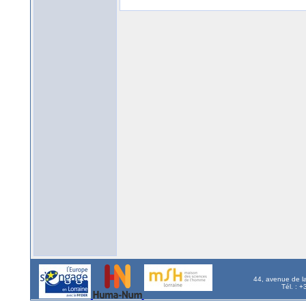
44, avenue de l
Tél. : 