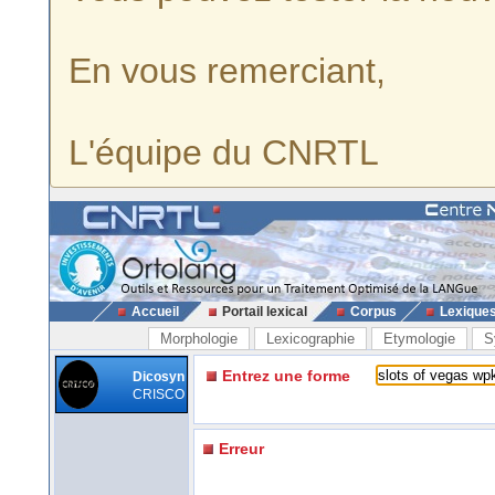
En vous remerciant,
L'équipe du CNRTL
Accueil
Portail lexical
Corpus
Lexique
Morphologie
Lexicographie
Etymologie
S
Entrez une forme
Dicosyn
CRISCO
Erreur