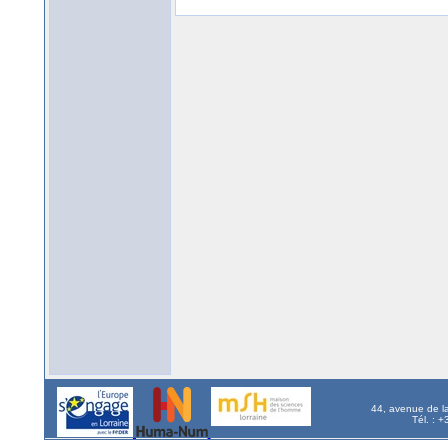
44, avenue de l
Tél. : 