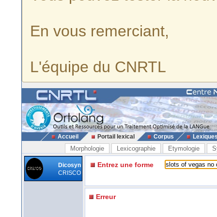
En vous remerciant,
L'équipe du CNRTL
Accueil
Portail lexical
Corpus
Lexique
Morphologie
Lexicographie
Etymologie
S
Entrez une forme
Dicosyn
CRISCO
Erreur