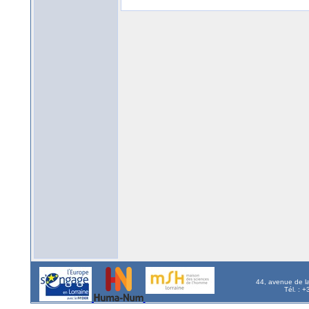
44, avenue de l
Tél. : 