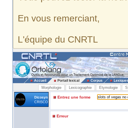
En vous remerciant,
L'équipe du CNRTL
Accueil
Portail lexical
Corpus
Lexique
Morphologie
Lexicographie
Etymologie
S
Entrez une forme
Dicosyn
CRISCO
Erreur