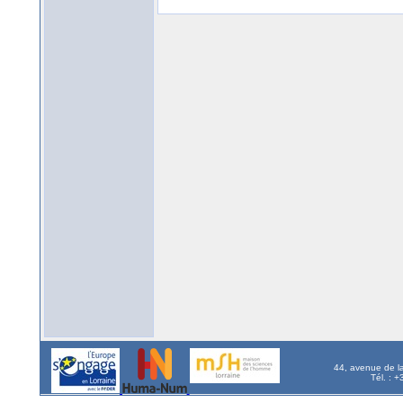
44, avenue de l
Tél. : 