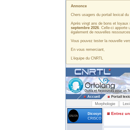
Annonce
Chers usagers du portail lexical d
Après vingt ans de bons et loyaux 
septembre 2026
. Celle-ci apporte
également de nouvelles ressources
Vous pouvez tester la nouvelle vers
En vous remerciant,
L'équipe du CNRTL
Accueil
Portail lexi
Morphologie
Lexi
Entrez u
Dicosyn
CRISCO