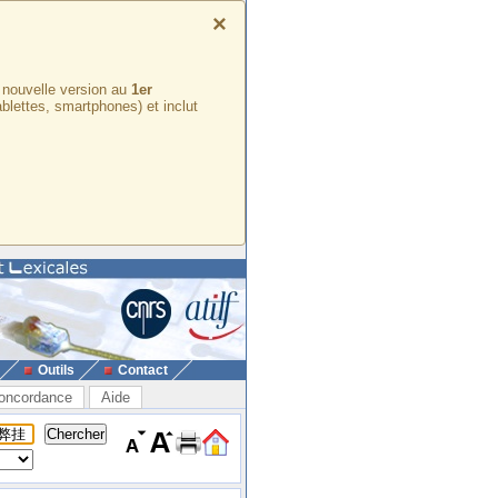
×
e nouvelle version au
1er
ablettes, smartphones) et inclut
Outils
Contact
oncordance
Aide