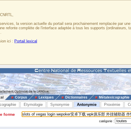
u CNRTL,
services, la version actuelle du portail sera prochainement remplacée par un
 une refonte complète de l'interface adaptée à tous les supports (ordinateurs, t
.
ion ici :
Portail lexical
cal
Corpus
Lexiques
Dictionnaires
Métalexicographie
cographie
Etymologie
Synonymie
Antonymie
Proxémie
C
ne forme
catégorie :