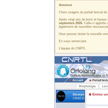
Annonce
Chers usagers du portail lexical d
Après vingt ans de bons et loyaux 
septembre 2026
. Celle-ci apporte
également de nouvelles ressources
Vous pouvez tester la nouvelle vers
En vous remerciant,
L'équipe du CNRTL
Accueil
Portail lexi
Morphologie
Lexi
Entrez u
Dicosyn
CRISCO