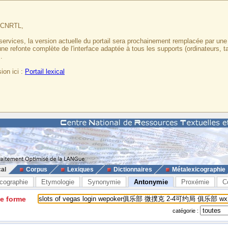
u CNRTL,
services, la version actuelle du portail sera prochainement remplacée par un
 une refonte complète de l'interface adaptée à tous les supports (ordinateurs, t
.
ion ici :
Portail lexical
cal
Corpus
Lexiques
Dictionnaires
Métalexicographie
cographie
Etymologie
Synonymie
Antonymie
Proxémie
C
ne forme
catégorie :