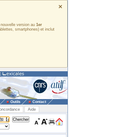
×
e nouvelle version au
1er
ablettes, smartphones) et inclut
Outils
Contact
oncordance
Aide