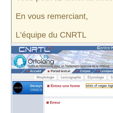
En vous remerciant,
L'équipe du CNRTL
Accueil
Portail lexical
Corpus
Lexique
Morphologie
Lexicographie
Etymologie
S
Entrez une forme
Dicosyn
CRISCO
Erreur