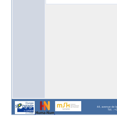
44, avenue de l
Tél. : 