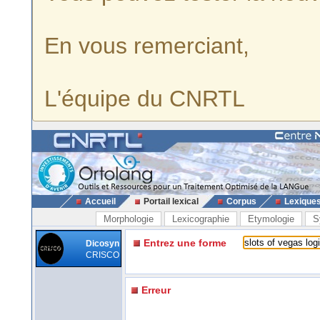
En vous remerciant,
L'équipe du CNRTL
Accueil
Portail lexical
Corpus
Lexique
Morphologie
Lexicographie
Etymologie
S
Entrez une forme
Dicosyn
CRISCO
Erreur