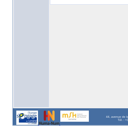
44, avenue de l
Tél. : 