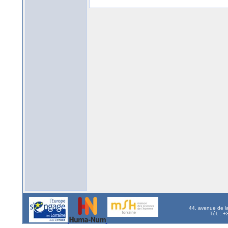
44, avenue de l
Tél. : 