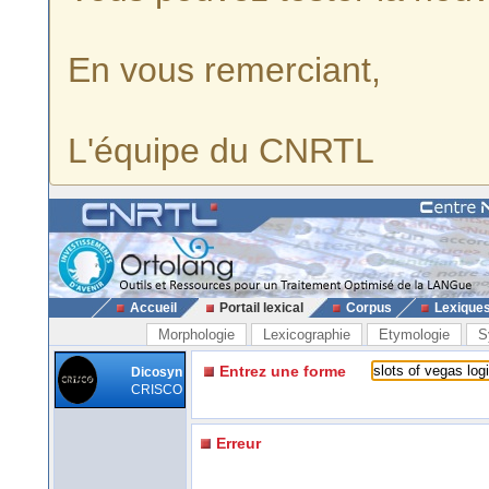
En vous remerciant,
L'équipe du CNRTL
Accueil
Portail lexical
Corpus
Lexique
Morphologie
Lexicographie
Etymologie
S
Entrez une forme
Dicosyn
CRISCO
Erreur