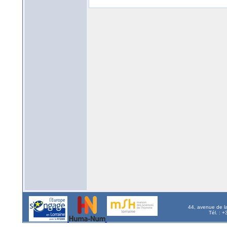
44, avenue de l
Tél. : 