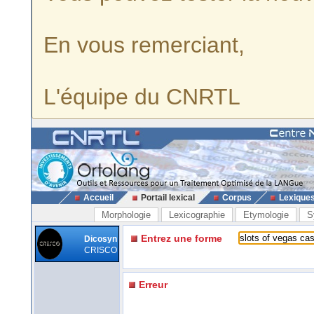
En vous remerciant,
L'équipe du CNRTL
Accueil
Portail lexical
Corpus
Lexique
Morphologie
Lexicographie
Etymologie
S
Entrez une forme
Dicosyn
CRISCO
Erreur