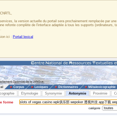
u CNRTL,
services, la version actuelle du portail sera prochainement remplacée par un
 une refonte complète de l'interface adaptée à tous les supports (ordinateurs, t
.
ion ici :
Portail lexical
cal
Corpus
Lexiques
Dictionnaires
Métalexicographie
cographie
Etymologie
Synonymie
Antonymie
Proxémie
C
ne forme
catégorie :