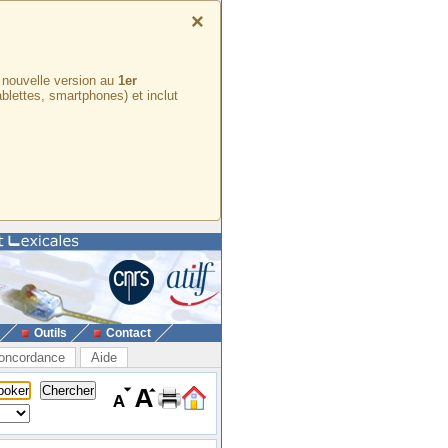
×
e nouvelle version au
1er
ablettes, smartphones) et inclut
Outils
Contact
oncordance
Aide