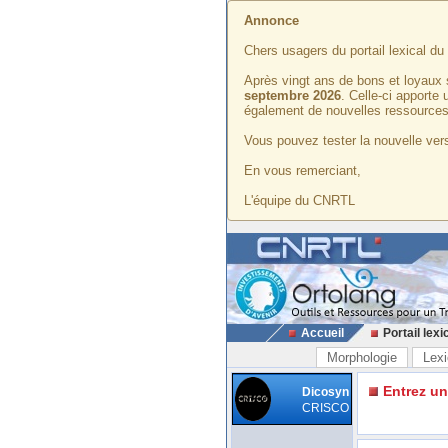
Annonce
Chers usagers du portail lexical d
Après vingt ans de bons et loyaux 
septembre 2026
. Celle-ci apporte
également de nouvelles ressources
Vous pouvez tester la nouvelle vers
En vous remerciant,
L'équipe du CNRTL
Accueil
Portail lexi
Morphologie
Lexi
Entrez u
Dicosyn
CRISCO