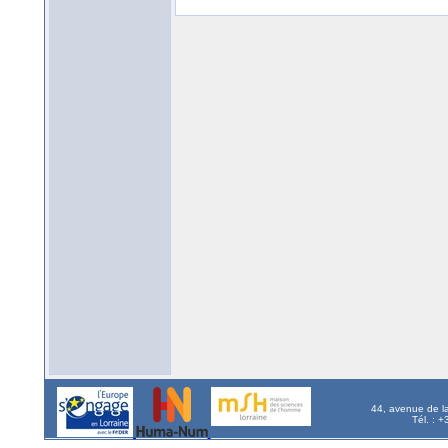
44, avenue de l
Tél. : 