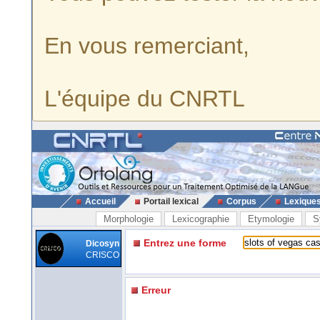
En vous remerciant,
L'équipe du CNRTL
Accueil
Portail lexical
Corpus
Lexique
Morphologie
Lexicographie
Etymologie
S
Entrez une forme
Dicosyn
CRISCO
Erreur