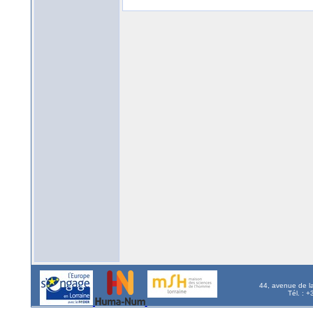
44, avenue de l
Tél. : 