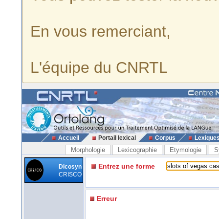
En vous remerciant,
L'équipe du CNRTL
Accueil
Portail lexical
Corpus
Lexique
Morphologie
Lexicographie
Etymologie
S
Entrez une forme
Dicosyn
CRISCO
Erreur