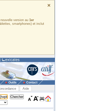
×
e nouvelle version au
1er
ablettes, smartphones) et inclut
Outils
Contact
oncordance
Aide