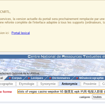
u CNRTL,
services, la version actuelle du portail sera prochainement remplacée par un
 une refonte complète de l'interface adaptée à tous les supports (ordinateurs, t
.
ion ici :
Portail lexical
cal
Corpus
Lexiques
Dictionnaires
Métalexicographie
cographie
Etymologie
Synonymie
Antonymie
Proxémie
C
ne forme
catégorie :