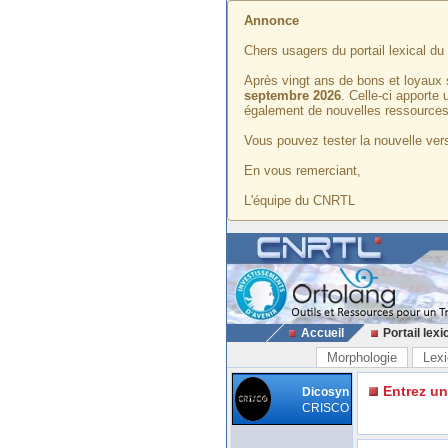
Annonce
Chers usagers du portail lexical d
Après vingt ans de bons et loyaux 
septembre 2026
. Celle-ci apporte
également de nouvelles ressources
Vous pouvez tester la nouvelle vers
En vous remerciant,
L'équipe du CNRTL
Accueil
Portail lexi
Morphologie
Lexi
Entrez u
Dicosyn
CRISCO