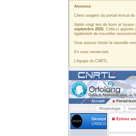
Annonce
Chers usagers du portail lexical d
Après vingt ans de bons et loyaux 
septembre 2026
. Celle-ci apporte
également de nouvelles ressources
Vous pouvez tester la nouvelle vers
En vous remerciant,
L'équipe du CNRTL
Accueil
Portail lexi
Morphologie
Lexi
Entrez u
Dicosyn
CRISCO