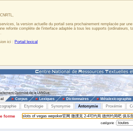
u CNRTL,
services, la version actuelle du portail sera prochainement remplacée par un
 une refonte complète de l'interface adaptée à tous les supports (ordinateurs, t
.
ion ici :
Portail lexical
cal
Corpus
Lexiques
Dictionnaires
Métalexicographie
cographie
Etymologie
Synonymie
Antonymie
Proxémie
C
ne forme
catégorie :