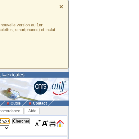
×
e nouvelle version au
1er
ablettes, smartphones) et inclut
Outils
Contact
oncordance
Aide