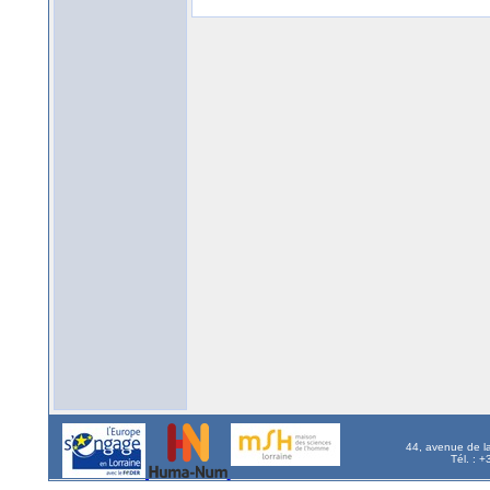
44, avenue de l
Tél. : 