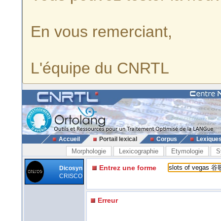
En vous remerciant,
L'équipe du CNRTL
Accueil
Portail lexical
Corpus
Lexique
Morphologie
Lexicographie
Etymologie
S
Entrez une forme
Dicosyn
CRISCO
Erreur