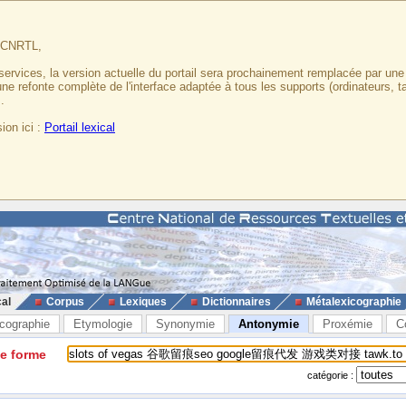
u CNRTL,
services, la version actuelle du portail sera prochainement remplacée par un
 une refonte complète de l'interface adaptée à tous les supports (ordinateurs, t
.
ion ici :
Portail lexical
cal
Corpus
Lexiques
Dictionnaires
Métalexicographie
cographie
Etymologie
Synonymie
Antonymie
Proxémie
C
ne forme
catégorie :