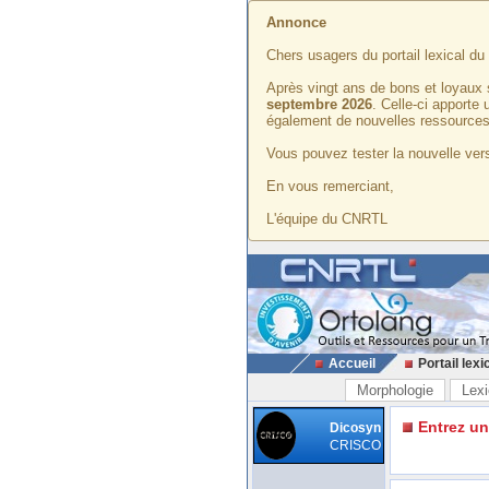
Annonce
Chers usagers du portail lexical d
Après vingt ans de bons et loyaux 
septembre 2026
. Celle-ci apporte
également de nouvelles ressources
Vous pouvez tester la nouvelle vers
En vous remerciant,
L'équipe du CNRTL
Accueil
Portail lexi
Morphologie
Lexi
Entrez u
Dicosyn
CRISCO