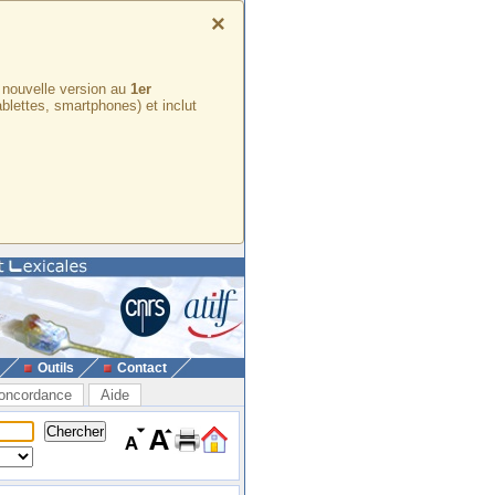
×
e nouvelle version au
1er
ablettes, smartphones) et inclut
Outils
Contact
oncordance
Aide