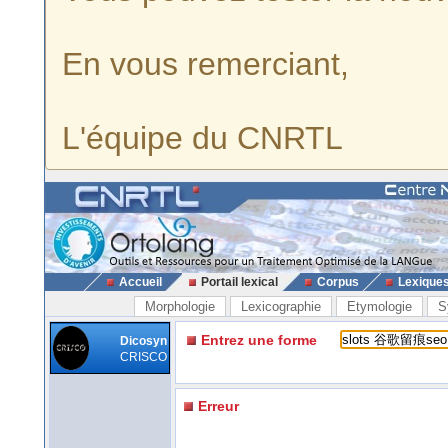
En vous remerciant,
L'équipe du CNRTL
Accueil
Portail lexical
Corpus
Lexique
Morphologie
Lexicographie
Etymologie
S
Entrez une forme
Dicosyn
CRISCO
Erreur