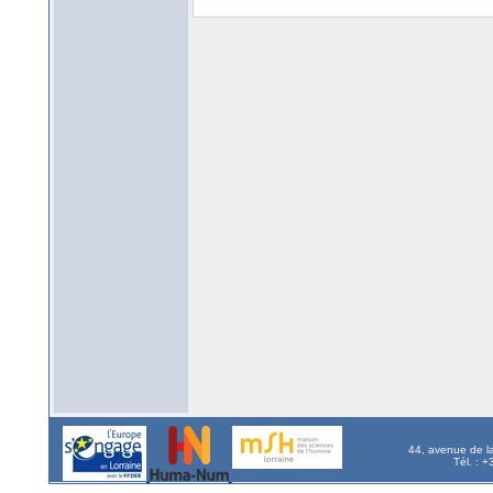
44, avenue de l
Tél. : 