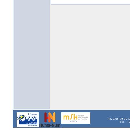
44, avenue de l
Tél. : 