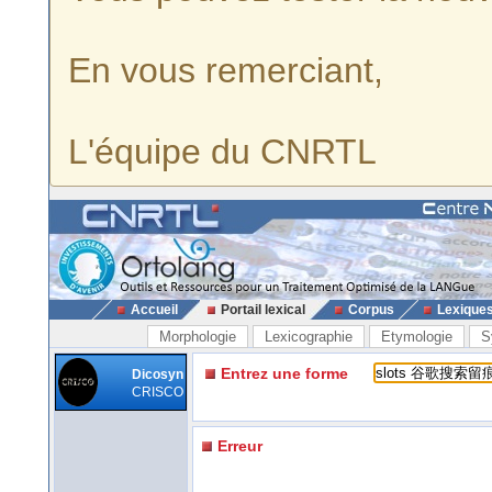
En vous remerciant,
L'équipe du CNRTL
Accueil
Portail lexical
Corpus
Lexique
Morphologie
Lexicographie
Etymologie
S
Entrez une forme
Dicosyn
CRISCO
Erreur