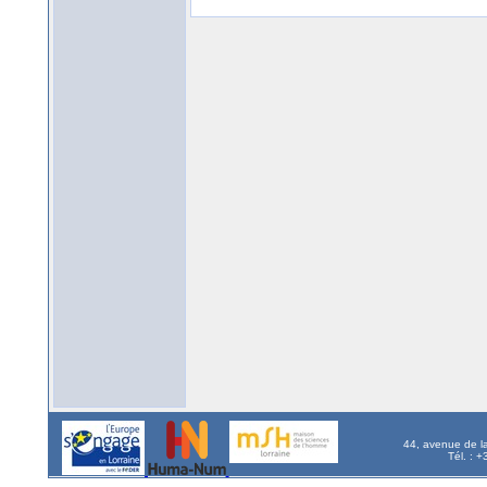
44, avenue de l
Tél. : 