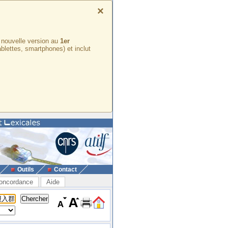
×
e nouvelle version au
1er
ablettes, smartphones) et inclut
Outils
Contact
oncordance
Aide