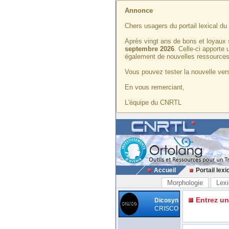
Annonce
Chers usagers du portail lexical d
Après vingt ans de bons et loyaux 
septembre 2026
. Celle-ci apporte
également de nouvelles ressources
Vous pouvez tester la nouvelle vers
En vous remerciant,
L'équipe du CNRTL
Accueil
Portail lexi
Morphologie
Lexi
Entrez u
Dicosyn
CRISCO