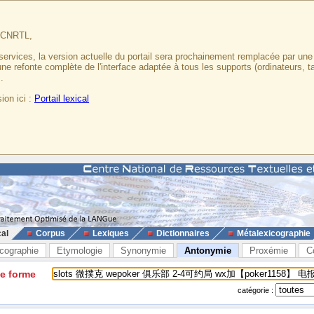
u CNRTL,
services, la version actuelle du portail sera prochainement remplacée par un
 une refonte complète de l'interface adaptée à tous les supports (ordinateurs, t
.
ion ici :
Portail lexical
cal
Corpus
Lexiques
Dictionnaires
Métalexicographie
cographie
Etymologie
Synonymie
Antonymie
Proxémie
C
ne forme
catégorie :