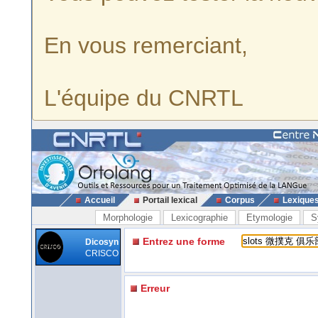
En vous remerciant,
L'équipe du CNRTL
Accueil
Portail lexical
Corpus
Lexique
Morphologie
Lexicographie
Etymologie
S
Entrez une forme
Dicosyn
CRISCO
Erreur