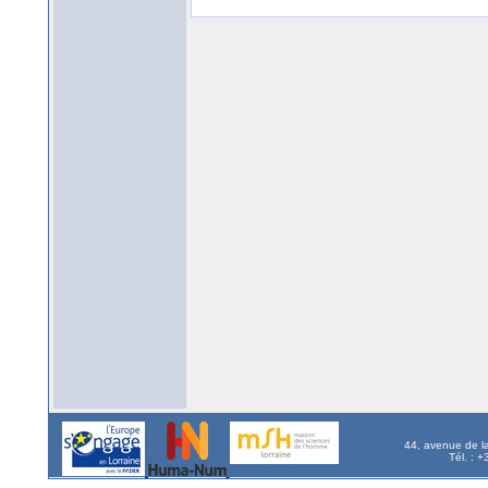
44, avenue de l
Tél. : 