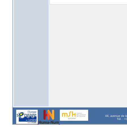
44, avenue de l
Tél. : 