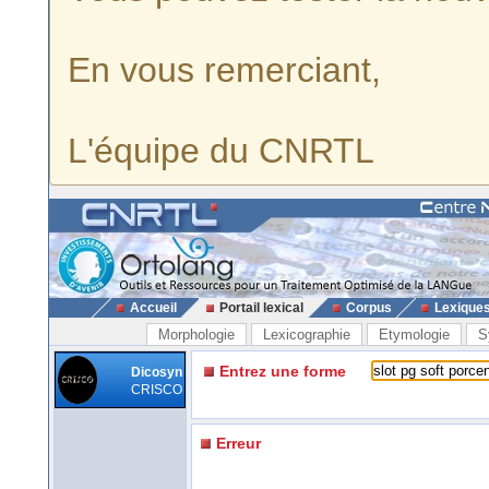
En vous remerciant,
L'équipe du CNRTL
Accueil
Portail lexical
Corpus
Lexique
Morphologie
Lexicographie
Etymologie
S
Entrez une forme
Dicosyn
CRISCO
Erreur