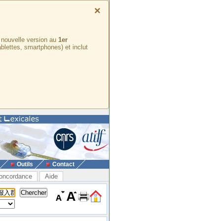
×
e nouvelle version au
1er
ablettes, smartphones) et inclut
Outils
Contact
oncordance
Aide