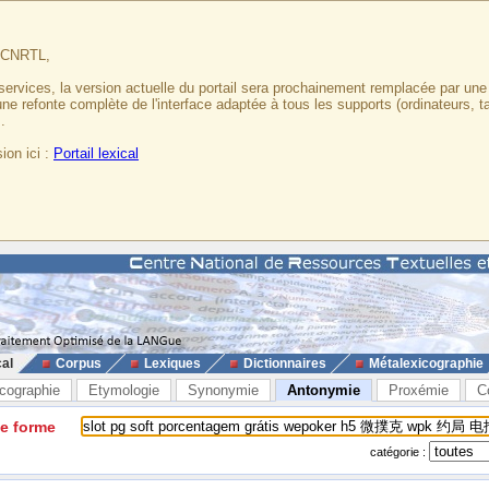
u CNRTL,
services, la version actuelle du portail sera prochainement remplacée par un
 une refonte complète de l'interface adaptée à tous les supports (ordinateurs, t
.
ion ici :
Portail lexical
cal
Corpus
Lexiques
Dictionnaires
Métalexicographie
cographie
Etymologie
Synonymie
Antonymie
Proxémie
C
ne forme
catégorie :