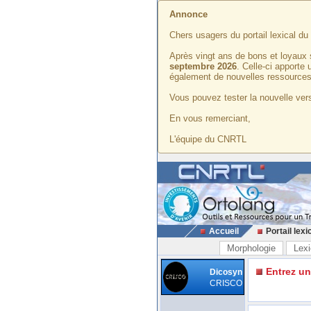
Annonce
Chers usagers du portail lexical d
Après vingt ans de bons et loyaux 
septembre 2026
. Celle-ci apporte
également de nouvelles ressources
Vous pouvez tester la nouvelle vers
En vous remerciant,
L'équipe du CNRTL
Accueil
Portail lexi
Morphologie
Lexi
Entrez u
Dicosyn
CRISCO