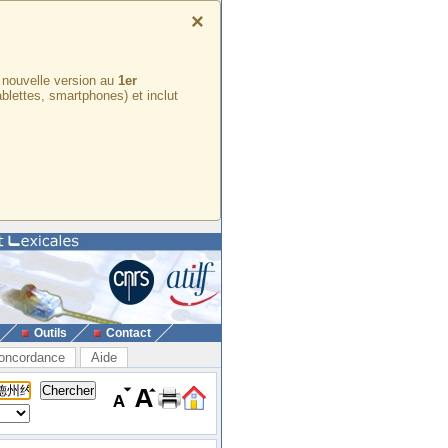
×
e nouvelle version au
1er
ablettes, smartphones) et inclut
Outils
Contact
oncordance
Aide