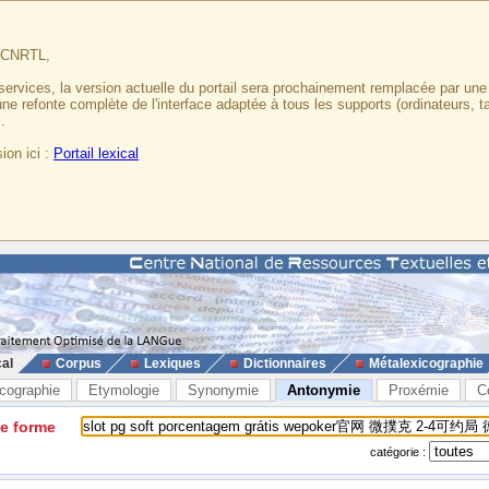
u CNRTL,
services, la version actuelle du portail sera prochainement remplacée par un
 une refonte complète de l'interface adaptée à tous les supports (ordinateurs, t
.
ion ici :
Portail lexical
cal
Corpus
Lexiques
Dictionnaires
Métalexicographie
cographie
Etymologie
Synonymie
Antonymie
Proxémie
C
ne forme
catégorie :