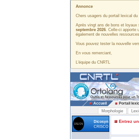
Annonce
Chers usagers du portail lexical d
Après vingt ans de bons et loyaux 
septembre 2026
. Celle-ci apporte
également de nouvelles ressources
Vous pouvez tester la nouvelle vers
En vous remerciant,
L'équipe du CNRTL
Accueil
Portail lexi
Morphologie
Lexi
Entrez u
Dicosyn
CRISCO