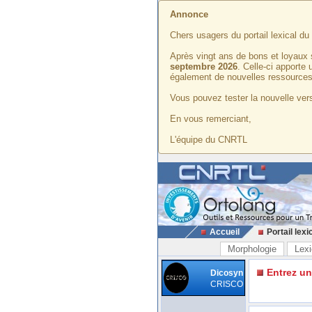
Annonce
Chers usagers du portail lexical d
Après vingt ans de bons et loyaux 
septembre 2026
. Celle-ci apporte
également de nouvelles ressources
Vous pouvez tester la nouvelle vers
En vous remerciant,
L'équipe du CNRTL
Accueil
Portail lexi
Morphologie
Lexi
Entrez u
Dicosyn
CRISCO