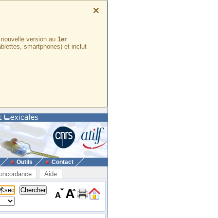
×
e nouvelle version au
1er
ablettes, smartphones) et inclut
Outils
Contact
oncordance
Aide