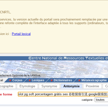
u CNRTL,
services, la version actuelle du portail sera prochainement remplacée par un
 une refonte complète de l'interface adaptée à tous les supports (ordinateurs, t
.
ion ici :
Portail lexical
cal
Corpus
Lexiques
Dictionnaires
Métalexicographie
cographie
Etymologie
Synonymie
Antonymie
Proxémie
C
ne forme
catégorie :