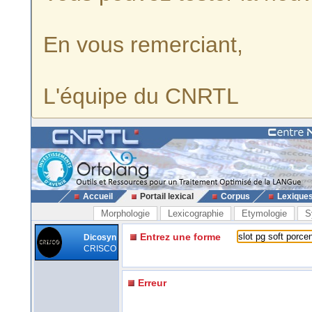
En vous remerciant,
L'équipe du CNRTL
Accueil
Portail lexical
Corpus
Lexique
Morphologie
Lexicographie
Etymologie
S
Entrez une forme
Dicosyn
CRISCO
Erreur