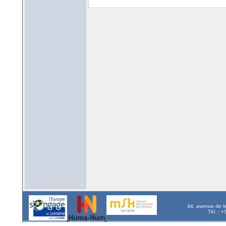
44, avenue de l
Tél. : 